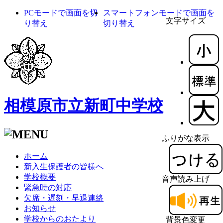
PCモードで画面を切
スマートフォンモードで画面を
文字サイズ
り替え
切り替え
相模原市立新町中学校
ふりがな表示
ホーム
新入生保護者の皆様へ
学校概要
音声読み上げ
緊急時の対応
欠席・遅刻・早退連絡
お知らせ
学校からのおたより
背景色変更