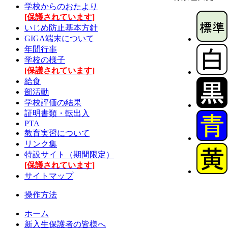
学校からのおたより
[保護されています]
いじめ防止基本方針
GIGA端末について
年間行事
学校の様子
[保護されています]
給食
部活動
学校評価の結果
証明書類・転出入
PTA
教育実習について
リンク集
特設サイト（期間限定）
[保護されています]
サイトマップ
操作方法
ホーム
新入生保護者の皆様へ