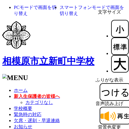
PCモードで画面を切
スマートフォンモードで画面を
文字サイズ
り替え
切り替え
相模原市立新町中学校
ふりがな表示
ホーム
新入生保護者の皆様へ
カテゴリなし
音声読み上げ
学校概要
緊急時の対応
欠席・遅刻・早退連絡
お知らせ
背景色変更