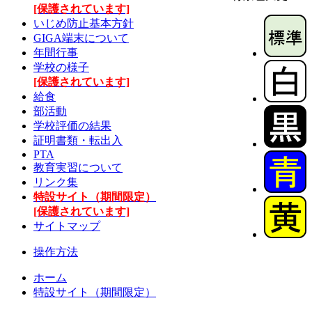
[保護されています]
いじめ防止基本方針
GIGA端末について
年間行事
学校の様子
[保護されています]
給食
部活動
学校評価の結果
証明書類・転出入
PTA
教育実習について
リンク集
特設サイト（期間限定）
[保護されています]
サイトマップ
操作方法
ホーム
特設サイト（期間限定）