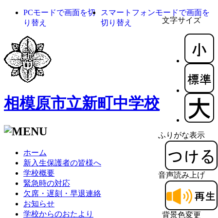
PCモードで画面を切
スマートフォンモードで画面を
文字サイズ
り替え
切り替え
相模原市立新町中学校
ふりがな表示
ホーム
新入生保護者の皆様へ
学校概要
音声読み上げ
緊急時の対応
欠席・遅刻・早退連絡
お知らせ
学校からのおたより
背景色変更