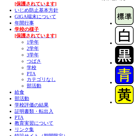
[保護されています]
いじめ防止基本方針
GIGA端末について
年間行事
学校の様子
[保護されています]
1学年
2学年
3学年
つばさ
学校
PTA
カテゴリなし
部活動
給食
部活動
学校評価の結果
証明書類・転出入
PTA
教育実習について
リンク集
特設サイト（期間限定）