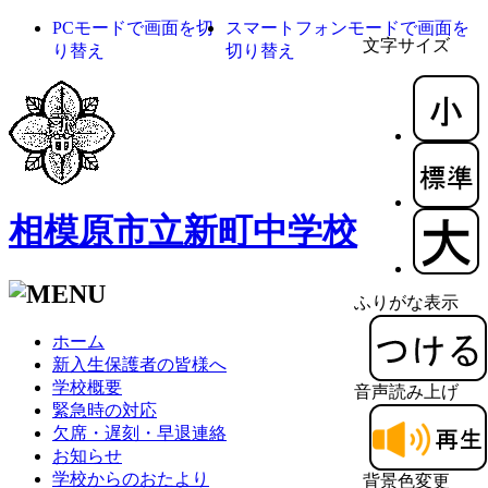
PCモードで画面を切
スマートフォンモードで画面を
文字サイズ
り替え
切り替え
相模原市立新町中学校
ふりがな表示
ホーム
新入生保護者の皆様へ
学校概要
音声読み上げ
緊急時の対応
欠席・遅刻・早退連絡
お知らせ
学校からのおたより
背景色変更